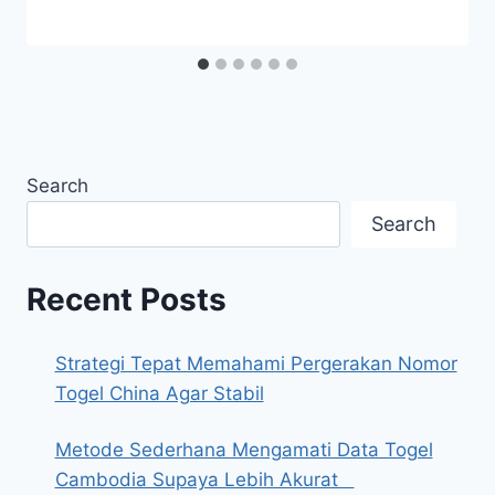
Search
Search
Recent Posts
Strategi Tepat Memahami Pergerakan Nomor
Togel China Agar Stabil
Metode Sederhana Mengamati Data Togel
Cambodia Supaya Lebih Akurat