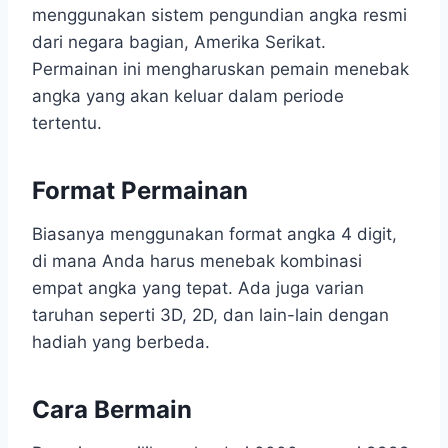
menggunakan sistem pengundian angka resmi
dari negara bagian, Amerika Serikat.
Permainan ini mengharuskan pemain menebak
angka yang akan keluar dalam periode
tertentu.
Format Permainan
Biasanya menggunakan format angka 4 digit,
di mana Anda harus menebak kombinasi
empat angka yang tepat. Ada juga varian
taruhan seperti 3D, 2D, dan lain-lain dengan
hadiah yang berbeda.
Cara Bermain