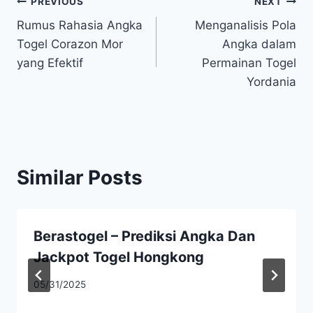
Post
PREVIOUS
NEXT
Rumus Rahasia Angka
Menganalisis Pola
navigation
Togel Corazon Mor
Angka dalam
yang Efektif
Permainan Togel
Yordania
Similar Posts
Berastogel – Prediksi Angka Dan
Jackpot Togel Hongkong
05/31/2025