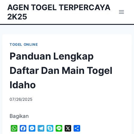
Skip
AGEN TOGEL TERPERCAYA
to
2K25
content
TOGEL ONLINE
Panduan Lengkap
Daftar Dan Main Togel
Idaho
07/26/2025
Bagikan
W
F
M
T
S
L
X
S