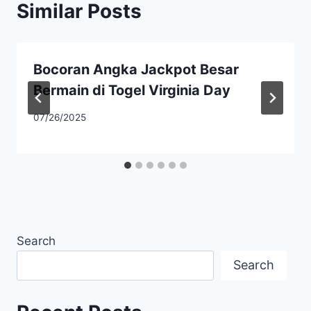
Similar Posts
Bocoran Angka Jackpot Besar
Bermain di Togel Virginia Day
07/26/2025
Search
Search