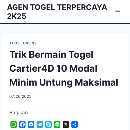
Skip
AGEN TOGEL TERPERCAYA
to
2K25
content
TOGEL ONLINE
Trik Bermain Togel
Cartier4D 10 Modal
Minim Untung Maksimal
07/26/2025
Bagikan
W
F
M
T
S
L
X
S