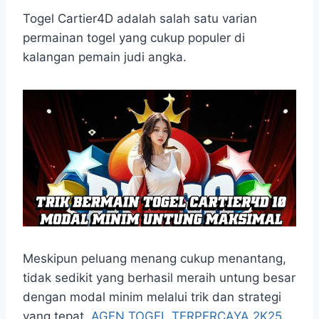
h
a
e
e
k
i
h
a
c
s
l
y
n
a
Togel Cartier4D adalah salah satu varian
t
e
s
e
p
e
r
permainan togel yang cukup populer di
s
b
e
g
e
e
kalangan pemain judi angka.
A
o
n
r
p
o
g
a
p
k
e
m
r
Meskipun peluang menang cukup menantang,
tidak sedikit yang berhasil meraih untung besar
dengan modal minim melalui trik dan strategi
yang tepat.
AGEN TOGEL TERPERCAYA 2K25