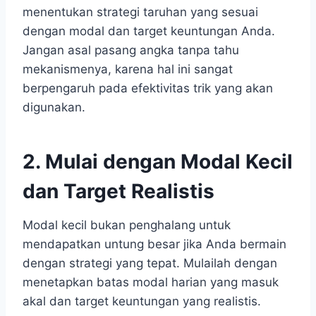
menentukan strategi taruhan yang sesuai
dengan modal dan target keuntungan Anda.
Jangan asal pasang angka tanpa tahu
mekanismenya, karena hal ini sangat
berpengaruh pada efektivitas trik yang akan
digunakan.
2. Mulai dengan Modal Kecil
dan Target Realistis
Modal kecil bukan penghalang untuk
mendapatkan untung besar jika Anda bermain
dengan strategi yang tepat. Mulailah dengan
menetapkan batas modal harian yang masuk
akal dan target keuntungan yang realistis.