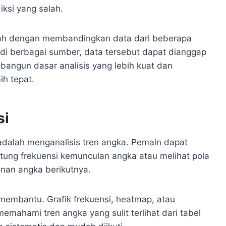
ksi yang salah.
alah dengan membandingkan data dari beberapa
di berbagai sumber, data tersebut dapat dianggap
bangun dasar analisis yang lebih kuat dan
ih tepat.
si
 adalah menganalisis tren angka. Pemain dapat
itung frekuensi kemunculan angka atau melihat pola
nan angka berikutnya.
a membantu. Grafik frekuensi, heatmap, atau
ahami tren angka yang sulit terlihat dari tabel