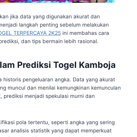
lkan jika data yang digunakan akurat dan
s menjadi langkah penting sebelum melakukan
OGEL TERPERCAYA 2K25
ini membahas cara
 prediksi, dan tips bermain lebih rasional.
lam Prediksi Togel Kamboja
 historis pengeluaran angka. Data yang akurat
ang muncul dan menilai kemungkinan kemunculan
 prediksi menjadi spekulasi murni dan
fikasi pola tertentu, seperti angka yang sering
asar analisis statistik yang dapat memperkuat