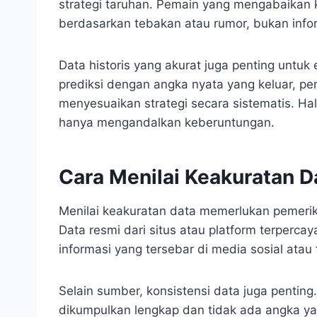
strategi taruhan. Pemain yang mengabaikan
berdasarkan tebakan atau rumor, bukan info
Data historis yang akurat juga penting untu
prediksi dengan angka nyata yang keluar, p
menyesuaikan strategi secara sistematis. Ha
hanya mengandalkan keberuntungan.
Cara Menilai Keakuratan D
Menilai keakuratan data memerlukan pemerik
Data resmi dari situs atau platform terperca
informasi yang tersebar di media sosial atau 
Selain sumber, konsistensi data juga penti
dikumpulkan lengkap dan tidak ada angka yang