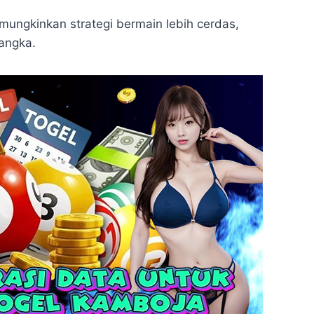
mungkinkan strategi bermain lebih cerdas,
 angka.