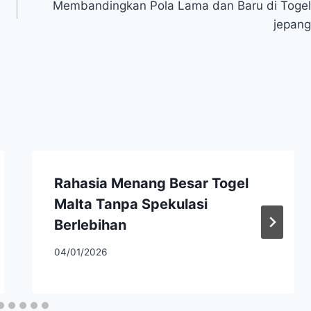
Membandingkan Pola Lama dan Baru di Togel
jepang
Rahasia Menang Besar Togel
Malta Tanpa Spekulasi
Berlebihan
04/01/2026