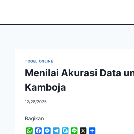
Skip
to
content
TOGEL ONLINE
Menilai Akurasi Data un
Kamboja
12/28/2025
Bagikan
W
F
M
T
S
L
X
S