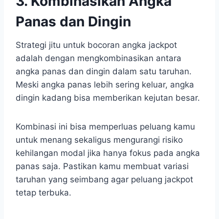
3. Kombinasikan Angka
Panas dan Dingin
Strategi jitu untuk bocoran angka jackpot
adalah dengan mengkombinasikan antara
angka panas dan dingin dalam satu taruhan.
Meski angka panas lebih sering keluar, angka
dingin kadang bisa memberikan kejutan besar.
Kombinasi ini bisa memperluas peluang kamu
untuk menang sekaligus mengurangi risiko
kehilangan modal jika hanya fokus pada angka
panas saja. Pastikan kamu membuat variasi
taruhan yang seimbang agar peluang jackpot
tetap terbuka.