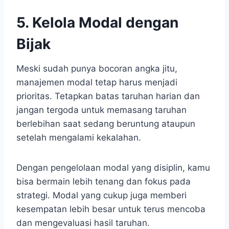
5. Kelola Modal dengan
Bijak
Meski sudah punya bocoran angka jitu,
manajemen modal tetap harus menjadi
prioritas. Tetapkan batas taruhan harian dan
jangan tergoda untuk memasang taruhan
berlebihan saat sedang beruntung ataupun
setelah mengalami kekalahan.
Dengan pengelolaan modal yang disiplin, kamu
bisa bermain lebih tenang dan fokus pada
strategi. Modal yang cukup juga memberi
kesempatan lebih besar untuk terus mencoba
dan mengevaluasi hasil taruhan.