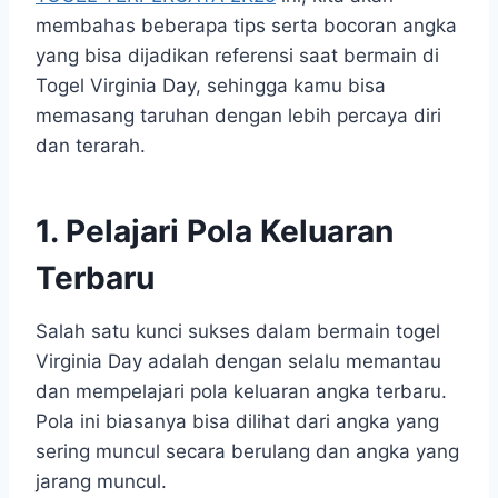
membahas beberapa tips serta bocoran angka
yang bisa dijadikan referensi saat bermain di
Togel Virginia Day, sehingga kamu bisa
memasang taruhan dengan lebih percaya diri
dan terarah.
1. Pelajari Pola Keluaran
Terbaru
Salah satu kunci sukses dalam bermain togel
Virginia Day adalah dengan selalu memantau
dan mempelajari pola keluaran angka terbaru.
Pola ini biasanya bisa dilihat dari angka yang
sering muncul secara berulang dan angka yang
jarang muncul.