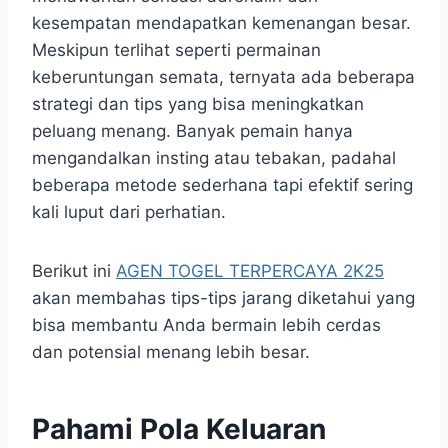
kesempatan mendapatkan kemenangan besar.
Meskipun terlihat seperti permainan
keberuntungan semata, ternyata ada beberapa
strategi dan tips yang bisa meningkatkan
peluang menang. Banyak pemain hanya
mengandalkan insting atau tebakan, padahal
beberapa metode sederhana tapi efektif sering
kali luput dari perhatian.
Berikut ini
AGEN TOGEL TERPERCAYA 2K25
akan membahas tips-tips jarang diketahui yang
bisa membantu Anda bermain lebih cerdas
dan potensial menang lebih besar.
Pahami Pola Keluaran