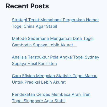
Recent Posts
Strategi Tepat Memahami Pergerakan Nomor
Togel China Agar Stabil
Metode Sederhana Mengamati Data Togel
Cambodia Supaya Lebih Akurat
Analisis Terstruktur Pola Angka Togel Sydney
Supaya Hasil Konsisten
Cara Efisien Mengolah Statistik Togel Macau
Untuk Prediksi Lebih Akurat
Pendekatan Cerdas Membaca Arah Tren
Togel Singapore Agar Stabil