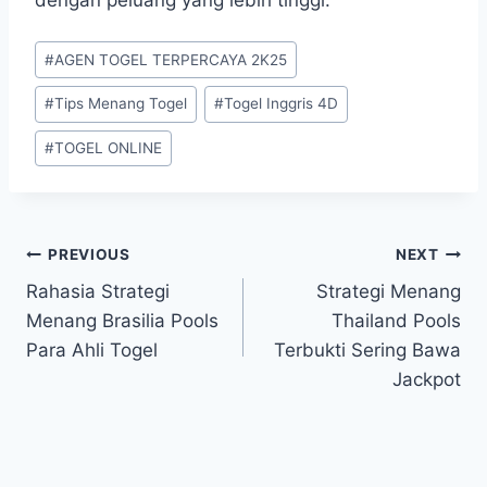
dengan peluang yang lebih tinggi.
Post
#
AGEN TOGEL TERPERCAYA 2K25
Tags:
#
Tips Menang Togel
#
Togel Inggris 4D
#
TOGEL ONLINE
Post
PREVIOUS
NEXT
Rahasia Strategi
Strategi Menang
navigation
Menang Brasilia Pools
Thailand Pools
Para Ahli Togel
Terbukti Sering Bawa
Jackpot