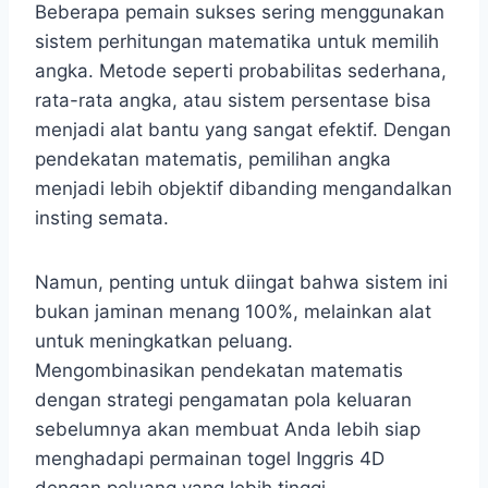
Beberapa pemain sukses sering menggunakan
sistem perhitungan matematika untuk memilih
angka. Metode seperti probabilitas sederhana,
rata-rata angka, atau sistem persentase bisa
menjadi alat bantu yang sangat efektif. Dengan
pendekatan matematis, pemilihan angka
menjadi lebih objektif dibanding mengandalkan
insting semata.
Namun, penting untuk diingat bahwa sistem ini
bukan jaminan menang 100%, melainkan alat
untuk meningkatkan peluang.
Mengombinasikan pendekatan matematis
dengan strategi pengamatan pola keluaran
sebelumnya akan membuat Anda lebih siap
menghadapi permainan togel Inggris 4D