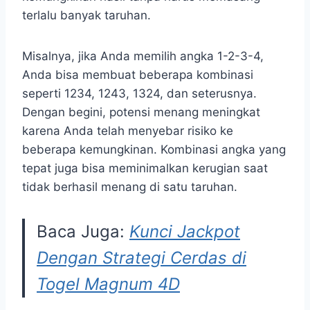
terlalu banyak taruhan.
Misalnya, jika Anda memilih angka 1-2-3-4,
Anda bisa membuat beberapa kombinasi
seperti 1234, 1243, 1324, dan seterusnya.
Dengan begini, potensi menang meningkat
karena Anda telah menyebar risiko ke
beberapa kemungkinan. Kombinasi angka yang
tepat juga bisa meminimalkan kerugian saat
tidak berhasil menang di satu taruhan.
Baca Juga:
Kunci Jackpot
Dengan Strategi Cerdas di
Togel Magnum 4D