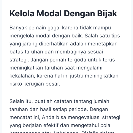
Kelola Modal Dengan Bijak
Banyak pemain gagal karena tidak mampu
mengelola modal dengan baik. Salah satu tips
yang jarang diperhatikan adalah menetapkan
batas taruhan dan membaginya sesuai
strategi. Jangan pernah tergoda untuk terus
meningkatkan taruhan saat mengalami
kekalahan, karena hal ini justru meningkatkan
risiko kerugian besar.
Selain itu, buatlah catatan tentang jumlah
taruhan dan hasil setiap periode. Dengan
mencatat ini, Anda bisa mengevaluasi strategi
yang berjalan efektif dan mengetahui pola