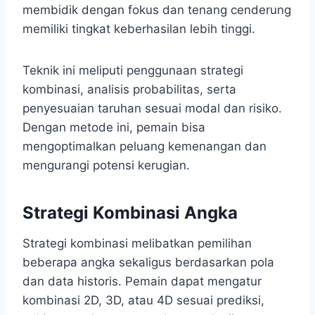
membidik dengan fokus dan tenang cenderung
memiliki tingkat keberhasilan lebih tinggi.
Teknik ini meliputi penggunaan strategi
kombinasi, analisis probabilitas, serta
penyesuaian taruhan sesuai modal dan risiko.
Dengan metode ini, pemain bisa
mengoptimalkan peluang kemenangan dan
mengurangi potensi kerugian.
Strategi Kombinasi Angka
Strategi kombinasi melibatkan pemilihan
beberapa angka sekaligus berdasarkan pola
dan data historis. Pemain dapat mengatur
kombinasi 2D, 3D, atau 4D sesuai prediksi,