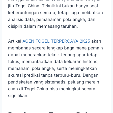
jitu Togel China. Teknik ini bukan hanya soal
keberuntungan semata, tetapi juga melibatkan
analisis data, pemahaman pola angka, dan
disiplin dalam memasang taruhan.
Artikel
AGEN TOGEL TERPERCAYA 2K25
akan
membahas secara lengkap bagaimana pemain
dapat menerapkan teknik tenang agar tetap
fokus, memanfaatkan data keluaran historis,
memahami pola angka, serta meningkatkan
akurasi prediksi tanpa terburu-buru. Dengan
pendekatan yang sistematis, peluang meraih
cuan di Togel China bisa meningkat secara
signifikan.