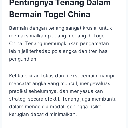
Pentingnya Tenang Dalam
Bermain Togel China
Bermain dengan tenang sangat krusial untuk
memaksimalkan peluang menang di Togel
China. Tenang memungkinkan pengamatan
lebih jeli terhadap pola angka dan tren hasil
pengundian.
Ketika pikiran fokus dan rileks, pemain mampu
mencatat angka yang muncul, mengevaluasi
prediksi sebelumnya, dan menyesuaikan
strategi secara efektif. Tenang juga membantu
dalam mengelola modal, sehingga risiko
kerugian dapat diminimalkan.