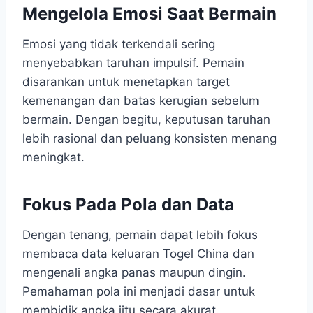
Mengelola Emosi Saat Bermain
Emosi yang tidak terkendali sering
menyebabkan taruhan impulsif. Pemain
disarankan untuk menetapkan target
kemenangan dan batas kerugian sebelum
bermain. Dengan begitu, keputusan taruhan
lebih rasional dan peluang konsisten menang
meningkat.
Fokus Pada Pola dan Data
Dengan tenang, pemain dapat lebih fokus
membaca data keluaran Togel China dan
mengenali angka panas maupun dingin.
Pemahaman pola ini menjadi dasar untuk
membidik angka jitu secara akurat.