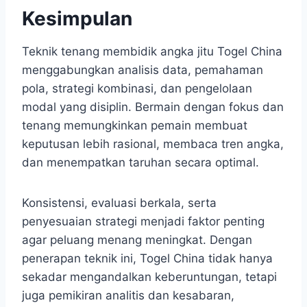
Kesimpulan
Teknik tenang membidik angka jitu Togel China
menggabungkan analisis data, pemahaman
pola, strategi kombinasi, dan pengelolaan
modal yang disiplin. Bermain dengan fokus dan
tenang memungkinkan pemain membuat
keputusan lebih rasional, membaca tren angka,
dan menempatkan taruhan secara optimal.
Konsistensi, evaluasi berkala, serta
penyesuaian strategi menjadi faktor penting
agar peluang menang meningkat. Dengan
penerapan teknik ini, Togel China tidak hanya
sekadar mengandalkan keberuntungan, tetapi
juga pemikiran analitis dan kesabaran,