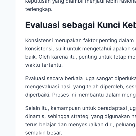
keputusan yang diambil menjadi lebih rasio
terlengkap.
Evaluasi sebagai Kunci Ke
Konsistensi merupakan faktor penting dalam
konsistensi, sulit untuk mengetahui apakah
baik. Oleh karena itu, penting untuk tetap
waktu tertentu.
Evaluasi secara berkala juga sangat diperluk
mengevaluasi hasil yang telah diperoleh, s
diperbaiki. Proses ini membantu dalam men
Selain itu, kemampuan untuk beradaptasi juga
dinamis, sehingga strategi yang digunakan 
terus belajar dan menyesuaikan diri, peluan
semakin besar.