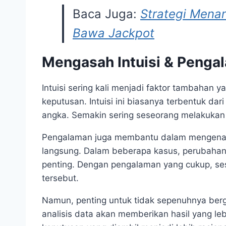
Baca Juga:
Strategi Menan
Bawa Jackpot
Mengasah Intuisi & Penga
Intuisi sering kali menjadi faktor tambaha
keputusan. Intuisi ini biasanya terbentuk d
angka. Semakin sering seseorang melakukan an
Pengalaman juga membantu dalam mengenali p
langsung. Dalam beberapa kasus, perubahan
penting. Dengan pengalaman yang cukup, se
tersebut.
Namun, penting untuk tidak sepenuhnya berga
analisis data akan memberikan hasil yang l