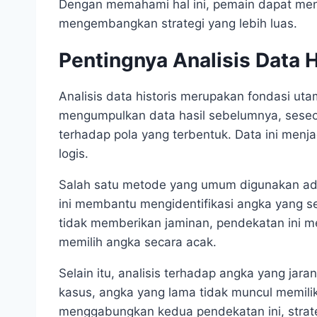
Dengan memahami hal ini, pemain dapat meng
mengembangkan strategi yang lebih luas.
Pentingnya Analisis Data H
Analisis data historis merupakan fondasi ut
mengumpulkan data hasil sebelumnya, ses
terhadap pola yang terbentuk. Data ini men
logis.
Salah satu metode yang umum digunakan ada
ini membantu mengidentifikasi angka yang s
tidak memberikan jaminan, pendekatan ini m
memilih angka secara acak.
Selain itu, analisis terhadap angka yang jar
kasus, angka yang lama tidak muncul memili
menggabungkan kedua pendekatan ini, strate