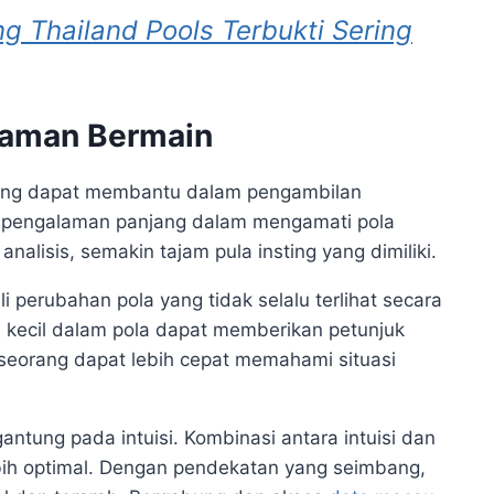
g Thailand Pools Terbukti Sering
laman Bermain
n yang dapat membantu dalam pengambilan
ari pengalaman panjang dalam mengamati pola
alisis, semakin tajam pula insting yang dimiliki.
erubahan pola yang tidak selalu terlihat secara
 kecil dalam pola dapat memberikan petunjuk
seorang dapat lebih cepat memahami situasi
ntung pada intuisi. Kombinasi antara intuisi dan
ebih optimal. Dengan pendekatan yang seimbang,