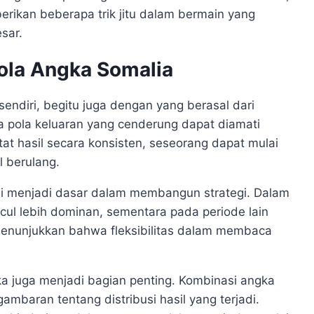
ikan beberapa trik jitu dalam bermain yang
sar.
ola Angka Somalia
sendiri, begitu juga dengan yang berasal dari
da pola keluaran yang cenderung dapat diamati
t hasil secara konsisten, seseorang dapat mulai
 berulang.
kali menjadi dasar dalam membangun strategi. Dalam
cul lebih dominan, sementara pada periode lain
ni menunjukkan bahwa fleksibilitas dalam membaca
a juga menjadi bagian penting. Kombinasi angka
mbaran tentang distribusi hasil yang terjadi.