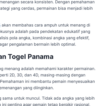
menangan secara konsisten. Dengan pemahaman
rategi yang cerdas, permainan bisa menjadi lebih
5
akan membahas cara ampuh untuk menang di
okusnya adalah pada pendekatan edukatif yang
is pola angka, kombinasi angka yang efektif,
agar pengalaman bermain lebih optimal.
an Togel Panama
ng menang adalah memahami karakter permainan.
perti 2D, 3D, dan 4D, masing-masing dengan
da. Pemahaman ini membantu pemain menyesuaikan
kemenangan yang diinginkan.
ang sama untuk muncul. Tidak ada angka yang lebih
ni penting agar pemain tetap berpikir rasional,