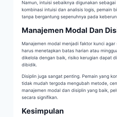
Namun, intuisi sebaiknya digunakan sebagai
kombinasi intuisi dan analisis logis, pemain 
tanpa bergantung sepenuhnya pada keberun
Manajemen Modal Dan Disi
Manajemen modal menjadi faktor kunci agar s
harus menetapkan batas harian atau minggu
dikelola dengan baik, risiko kerugian dapat 
dibidik.
Disiplin juga sangat penting. Pemain yang ko
tidak mudah tergoda mengubah metode, cende
manajemen modal dan disiplin yang baik, p
secara signifikan.
Kesimpulan