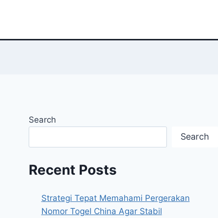
Search
Search
Recent Posts
Strategi Tepat Memahami Pergerakan
Nomor Togel China Agar Stabil