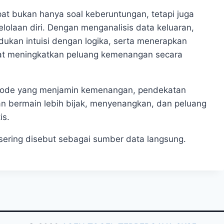
pat bukan hanya soal keberuntungan, tetapi juga
lolaan diri. Dengan menganalisis data keluaran,
dukan intuisi dengan logika, serta menerapkan
at meningkatkan peluang kemenangan secara
etode yang menjamin kemenangan, pendekatan
n bermain lebih bijak, menyenangkan, dan peluang
is.
sering disebut sebagai sumber data langsung.