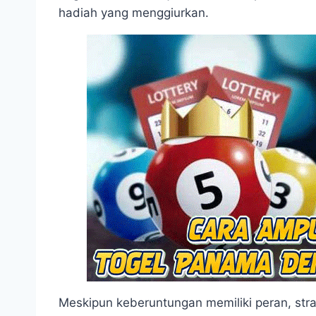
hadiah yang menggiurkan.
Meskipun keberuntungan memiliki peran, stra