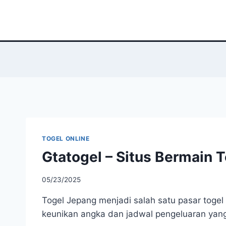
Skip
to
content
TOGEL ONLINE
Gtatogel – Situs Bermain 
05/23/2025
Togel Jepang menjadi salah satu pasar togel
keunikan angka dan jadwal pengeluaran yang 