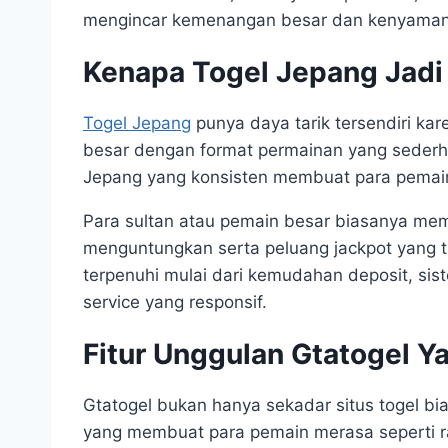
mengincar kemenangan besar dan kenyaman
Kenapa Togel Jepang Jadi 
Togel Jepang
punya daya tarik tersendiri k
besar dengan format permainan yang sederhan
Jepang yang konsisten membuat para pemai
Para sultan atau pemain besar biasanya memil
menguntungkan serta peluang jackpot yang ti
terpenuhi mulai dari kemudahan deposit, sist
service yang responsif.
Fitur Unggulan Gtatogel 
Gtatogel bukan hanya sekadar situs togel b
yang membuat para pemain merasa seperti raj