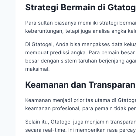
Strategi Bermain di Gtatog
Para sultan biasanya memiliki strategi ber
keberuntungan, tetapi juga analisa angka ke
Di Gtatogel, Anda bisa mengakses data kelua
membuat prediksi angka. Para pemain besar
besar dengan sistem taruhan berjenjang agar
maksimal.
Keamanan dan Transparans
Keamanan menjadi prioritas utama di Gtatoge
keamanan profesional, para pemain tidak per
Selain itu, Gtatogel juga menjamin transparan
secara real-time. Ini memberikan rasa perc