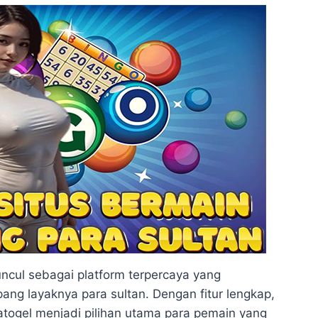
uncul sebagai platform terpercaya yang
ng layaknya para sultan. Dengan fitur lengkap,
togel menjadi pilihan utama para pemain yang