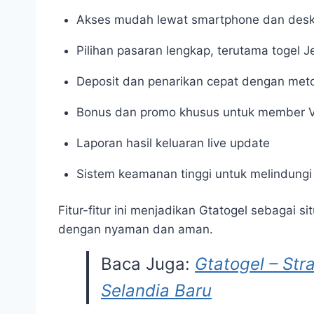
Akses mudah lewat smartphone dan desk
Pilihan pasaran lengkap, terutama togel 
Deposit dan penarikan cepat dengan met
Bonus dan promo khusus untuk member 
Laporan hasil keluaran live update
Sistem keamanan tinggi untuk melindungi 
Fitur-fitur ini menjadikan Gtatogel sebagai s
dengan nyaman dan aman.
Baca Juga:
Gtatogel – Str
Selandia Baru