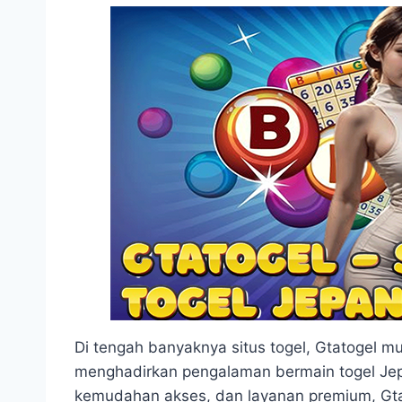
Di tengah banyaknya situs togel, Gtatogel m
menghadirkan pengalaman bermain togel Jepa
kemudahan akses, dan layanan premium, Gta