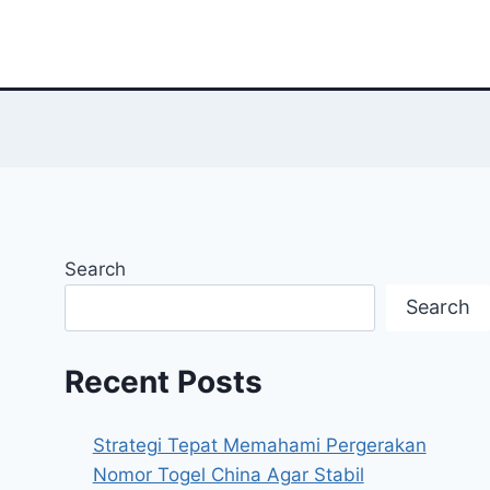
Search
Search
Recent Posts
Strategi Tepat Memahami Pergerakan
Nomor Togel China Agar Stabil