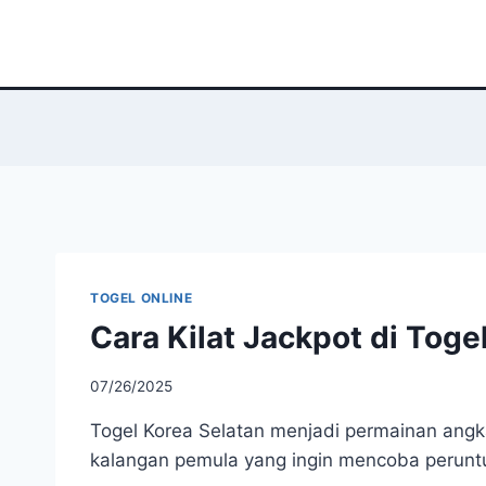
Skip
to
content
TOGEL ONLINE
Cara Kilat Jackpot di Toge
07/26/2025
Togel Korea Selatan menjadi permainan angk
kalangan pemula yang ingin mencoba perunt