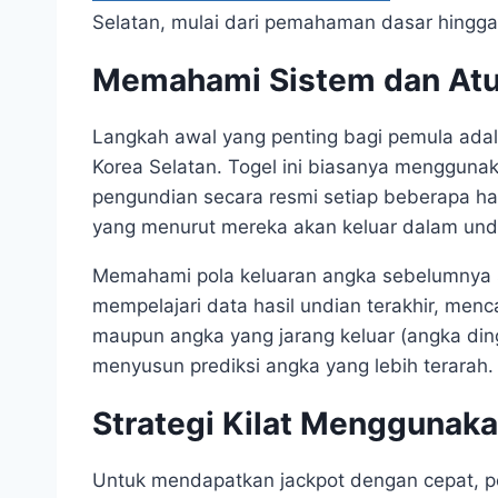
Selatan, mulai dari pemahaman dasar hingga 
Memahami Sistem dan Atur
Langkah awal yang penting bagi pemula ada
Korea Selatan. Togel ini biasanya mengguna
pengundian secara resmi setiap beberapa ha
yang menurut mereka akan keluar dalam und
Memahami pola keluaran angka sebelumnya 
mempelajari data hasil undian terakhir, men
maupun angka yang jarang keluar (angka di
menyusun prediksi angka yang lebih terarah.
Strategi Kilat Menggunaka
Untuk mendapatkan jackpot dengan cepat, p