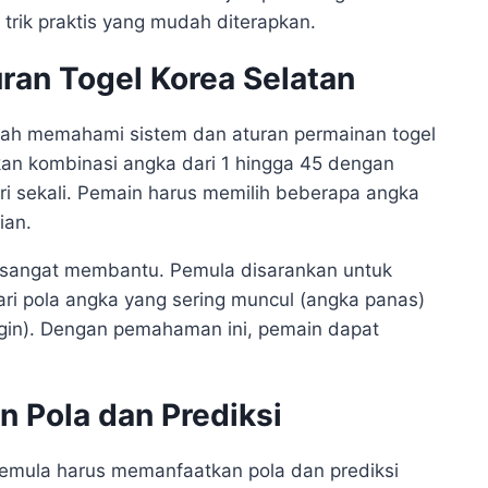
trik praktis yang mudah diterapkan.
an Togel Korea Selatan
lah memahami sistem dan aturan permainan togel
kan kombinasi angka dari 1 hingga 45 dengan
ri sekali. Pemain harus memilih beberapa angka
ian.
sangat membantu. Pemula disarankan untuk
cari pola angka yang sering muncul (angka panas)
ngin). Dengan pemahaman ini, pemain dapat
n Pola dan Prediksi
emula harus memanfaatkan pola dan prediksi