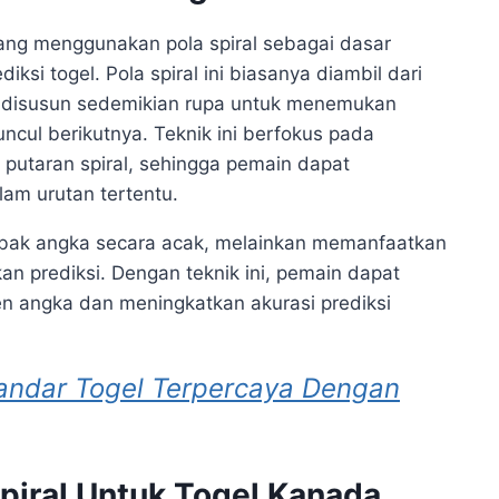
yang menggunakan pola spiral sebagai dasar
si togel. Pola spiral ini biasanya diambil dari
 disusun sedemikian rupa untuk menemukan
cul berikutnya. Teknik ini berfokus pada
putaran spiral, sehingga pemain dapat
lam urutan tertentu.
ebak angka secara acak, melainkan memanfaatkan
an prediksi. Dengan teknik ini, pemain dapat
en angka dan meningkatkan akurasi prediksi
andar Togel Terpercaya Dengan
piral Untuk Togel Kanada