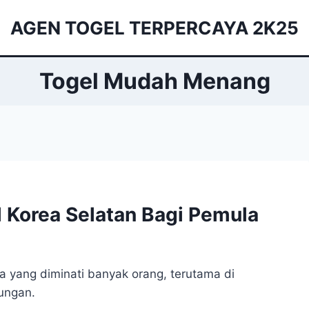
AGEN TOGEL TERPERCAYA 2K25
Togel Mudah Menang
l Korea Selatan Bagi Pemula
a yang diminati banyak orang, terutama di
ungan.