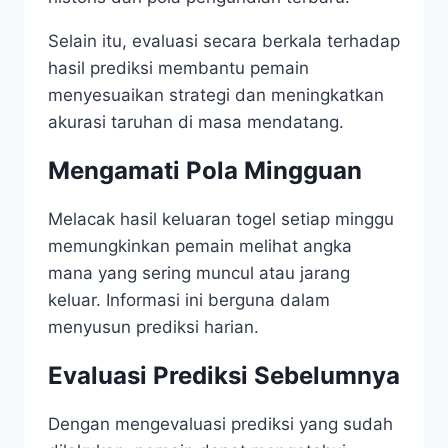
Selain itu, evaluasi secara berkala terhadap
hasil prediksi membantu pemain
menyesuaikan strategi dan meningkatkan
akurasi taruhan di masa mendatang.
Mengamati Pola Mingguan
Melacak hasil keluaran togel setiap minggu
memungkinkan pemain melihat angka
mana yang sering muncul atau jarang
keluar. Informasi ini berguna dalam
menyusun prediksi harian.
Evaluasi Prediksi Sebelumnya
Dengan mengevaluasi prediksi yang sudah