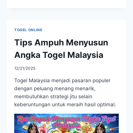
TOGEL ONLINE
Tips Ampuh Menyusun
Angka Togel Malaysia
12/21/2025
Togel Malaysia menjadi pasaran populer
dengan peluang menang menarik,
membutuhkan strategi jitu selain
keberuntungan untuk meraih hasil optimal.