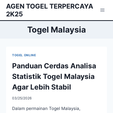
Skip
AGEN TOGEL TERPERCAYA
to
2K25
content
Togel Malaysia
TOGEL ONLINE
Panduan Cerdas Analisa
Statistik Togel Malaysia
Agar Lebih Stabil
03/25/2026
Dalam permainan Togel Malaysia,