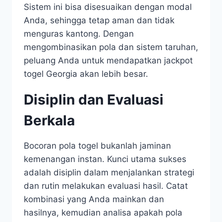
Sistem ini bisa disesuaikan dengan modal
Anda, sehingga tetap aman dan tidak
menguras kantong. Dengan
mengombinasikan pola dan sistem taruhan,
peluang Anda untuk mendapatkan jackpot
togel Georgia akan lebih besar.
Disiplin dan Evaluasi
Berkala
Bocoran pola togel bukanlah jaminan
kemenangan instan. Kunci utama sukses
adalah disiplin dalam menjalankan strategi
dan rutin melakukan evaluasi hasil. Catat
kombinasi yang Anda mainkan dan
hasilnya, kemudian analisa apakah pola