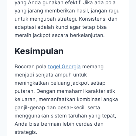
yang Anda gunakan efektif. Jika ada pola
yang jarang memberikan hasil, jangan ragu
untuk mengubah strategi. Konsistensi dan
adaptasi adalah kunci agar tetap bisa
meraih jackpot secara berkelanjutan.
Kesimpulan
Bocoran pola
togel Georgia
memang
menjadi senjata ampuh untuk
meningkatkan peluang jackpot setiap
putaran. Dengan memahami karakteristik
keluaran, memanfaatkan kombinasi angka
ganjil-genap dan besar-kecil, serta
menggunakan sistem taruhan yang tepat,
Anda bisa bermain lebih cerdas dan
strategis.