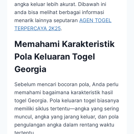
angka keluar lebih akurat. Dibawah ini
anda bisa melihat berbagai informasi
menarik lainnya seputaran
AGEN TOGEL
TERPERCAYA 2K25
.
Memahami Karakteristik
Pola Keluaran Togel
Georgia
Sebelum mencari bocoran pola, Anda perlu
memahami bagaimana karakteristik hasil
togel Georgia. Pola keluaran togel biasanya
memiliki siklus tertentu—angka yang sering
muncul, angka yang jarang keluar, dan pola
pengulangan angka dalam rentang waktu
tertentu.