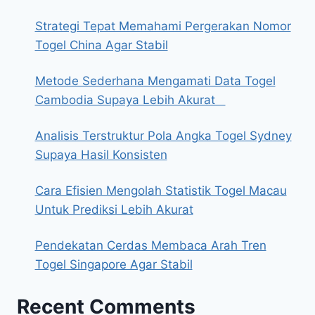
Strategi Tepat Memahami Pergerakan Nomor
Togel China Agar Stabil
Metode Sederhana Mengamati Data Togel
Cambodia Supaya Lebih Akurat
Analisis Terstruktur Pola Angka Togel Sydney
Supaya Hasil Konsisten
Cara Efisien Mengolah Statistik Togel Macau
Untuk Prediksi Lebih Akurat
Pendekatan Cerdas Membaca Arah Tren
Togel Singapore Agar Stabil
Recent Comments