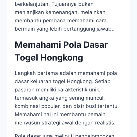
berkelanjutan. Tujuannya bukan
menjanjikan kemenangan, melainkan
membantu pembaca memahami cara
bermain yang lebih bertanggung jawab..
Memahami Pola Dasar
Togel Hongkong
Langkah pertama adalah memahami pola
dasar keluaran togel Hongkong. Setiap
pasaran memiliki karakteristik unik,
termasuk angka yang sering muncul,
kombinasi populer, dan distribusi tertentu.
Memahami hal ini membantu pemain
menyusun strategi awal dengan realistis.
Pola dasar juga meliputi pengelompokan