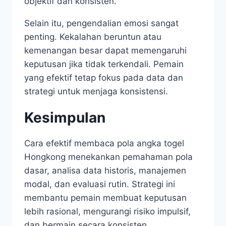
objektif dan konsisten.
Selain itu, pengendalian emosi sangat
penting. Kekalahan beruntun atau
kemenangan besar dapat memengaruhi
keputusan jika tidak terkendali. Pemain
yang efektif tetap fokus pada data dan
strategi untuk menjaga konsistensi.
Kesimpulan
Cara efektif membaca pola angka togel
Hongkong menekankan pemahaman pola
dasar, analisa data historis, manajemen
modal, dan evaluasi rutin. Strategi ini
membantu pemain membuat keputusan
lebih rasional, mengurangi risiko impulsif,
dan bermain secara konsisten.