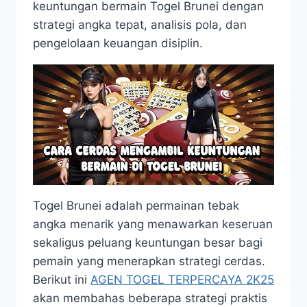
keuntungan bermain Togel Brunei dengan
strategi angka tepat, analisis pola, dan
pengelolaan keuangan disiplin.
Togel Brunei adalah permainan tebak
angka menarik yang menawarkan keseruan
sekaligus peluang keuntungan besar bagi
pemain yang menerapkan strategi cerdas.
Berikut ini
AGEN TOGEL TERPERCAYA 2K25
akan membahas beberapa strategi praktis