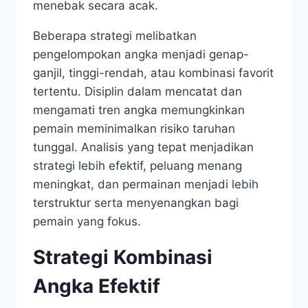
menebak secara acak.
Beberapa strategi melibatkan
pengelompokan angka menjadi genap-
ganjil, tinggi-rendah, atau kombinasi favorit
tertentu. Disiplin dalam mencatat dan
mengamati tren angka memungkinkan
pemain meminimalkan risiko taruhan
tunggal. Analisis yang tepat menjadikan
strategi lebih efektif, peluang menang
meningkat, dan permainan menjadi lebih
terstruktur serta menyenangkan bagi
pemain yang fokus.
Strategi Kombinasi
Angka Efektif