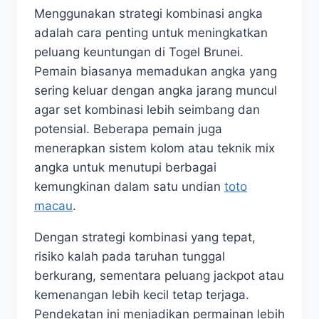
Menggunakan strategi kombinasi angka
adalah cara penting untuk meningkatkan
peluang keuntungan di Togel Brunei.
Pemain biasanya memadukan angka yang
sering keluar dengan angka jarang muncul
agar set kombinasi lebih seimbang dan
potensial. Beberapa pemain juga
menerapkan sistem kolom atau teknik mix
angka untuk menutupi berbagai
kemungkinan dalam satu undian
toto
macau
.
Dengan strategi kombinasi yang tepat,
risiko kalah pada taruhan tunggal
berkurang, sementara peluang jackpot atau
kemenangan lebih kecil tetap terjaga.
Pendekatan ini menjadikan permainan lebih