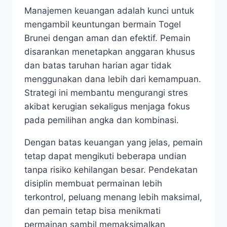
Manajemen keuangan adalah kunci untuk
mengambil keuntungan bermain Togel
Brunei dengan aman dan efektif. Pemain
disarankan menetapkan anggaran khusus
dan batas taruhan harian agar tidak
menggunakan dana lebih dari kemampuan.
Strategi ini membantu mengurangi stres
akibat kerugian sekaligus menjaga fokus
pada pemilihan angka dan kombinasi.
Dengan batas keuangan yang jelas, pemain
tetap dapat mengikuti beberapa undian
tanpa risiko kehilangan besar. Pendekatan
disiplin membuat permainan lebih
terkontrol, peluang menang lebih maksimal,
dan pemain tetap bisa menikmati
permainan sambil memaksimalkan