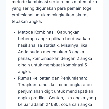
metode kombinasi serta rumus matematika
yang sering digunakan para pemain togel
profesional untuk meningkatkan akurasi
tebakan angka.
Metode Kombinasi: Gabungkan
beberapa angka pilihan berdasarkan
hasil analisa statistik. Misalnya, jika
Anda sudah menemukan 3 angka
panas, kombinasikan dengan 2 angka
dingin untuk membuat kombinasi 5
angka.
Rumus Kelipatan dan Penjumlahan:
Terapkan rumus kelipatan angka atau
penjumlahan digit untuk mendapatkan
angka prediksi. Contoh, jika angka yang
keluar adalah 24680, coba cari angka