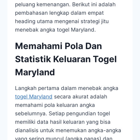
peluang kemenangan. Berikut ini adalah
pembahasan lengkap dalam empat
heading utama mengenai strategi jitu
menebak angka togel Maryland.
Memahami Pola Dan
Statistik Keluaran Togel
Maryland
Langkah pertama dalam menebak angka
togel Maryland
secara akurat adalah
memahami pola keluaran angka
sebelumnya. Setiap pengundian togel
memiliki data hasil keluaran yang bisa
dianalisis untuk menemukan angka-angka
yang sering muncul (angka panas) dan