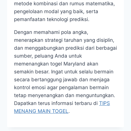
metode kombinasi dan rumus matematika,
pengelolaan modal yang baik, serta
pemanfaatan teknologi prediksi.
Dengan memahami pola angka,
menerapkan strategi taruhan yang disiplin,
dan menggabungkan prediksi dari berbagai
sumber, peluang Anda untuk
memenangkan togel Maryland akan
semakin besar. Ingat untuk selalu bermain
secara bertanggung jawab dan menjaga
kontrol emosi agar pengalaman bermain
tetap menyenangkan dan menguntungkan.
Dapatkan terus informasi terbaru di
TIPS
MENANG MAIN TOGEL
.