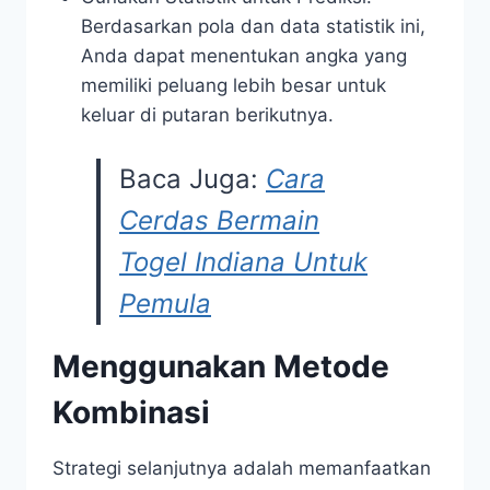
Berdasarkan pola dan data statistik ini,
Anda dapat menentukan angka yang
memiliki peluang lebih besar untuk
keluar di putaran berikutnya.
Baca Juga:
Cara
Cerdas Bermain
Togel Indiana Untuk
Pemula
Menggunakan Metode
Kombinasi
Strategi selanjutnya adalah memanfaatkan