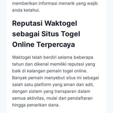
memberikan informasi menarik yang wajib
anda ketahui.
Reputasi Waktogel
sebagai Situs Togel
Online Terpercaya
Waktogel telah berdiri selama beberapa
tahun dan dikenal memiliki reputasi yang
baik di kalangan pemain togel online.
Banyak pemain menyebut situs ini sebagai
salah satu platform yang aman dan adil,
dengan sistem yang transparan dalam
semua aktivitas, mulai dari pendaftaran
hingga penarikan dana.