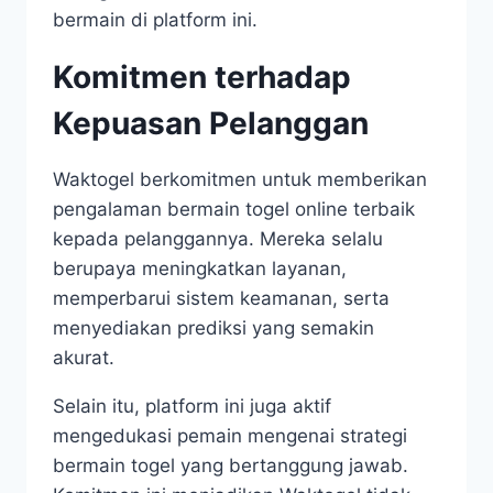
bermain di platform ini.
Komitmen terhadap
Kepuasan Pelanggan
Waktogel berkomitmen untuk memberikan
pengalaman bermain togel online terbaik
kepada pelanggannya. Mereka selalu
berupaya meningkatkan layanan,
memperbarui sistem keamanan, serta
menyediakan prediksi yang semakin
akurat.
Selain itu, platform ini juga aktif
mengedukasi pemain mengenai strategi
bermain togel yang bertanggung jawab.