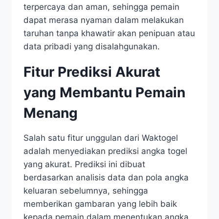
terpercaya dan aman, sehingga pemain
dapat merasa nyaman dalam melakukan
taruhan tanpa khawatir akan penipuan atau
data pribadi yang disalahgunakan.
Fitur Prediksi Akurat
yang Membantu Pemain
Menang
Salah satu fitur unggulan dari Waktogel
adalah menyediakan prediksi angka togel
yang akurat. Prediksi ini dibuat
berdasarkan analisis data dan pola angka
keluaran sebelumnya, sehingga
memberikan gambaran yang lebih baik
kepada pemain dalam menentukan angka