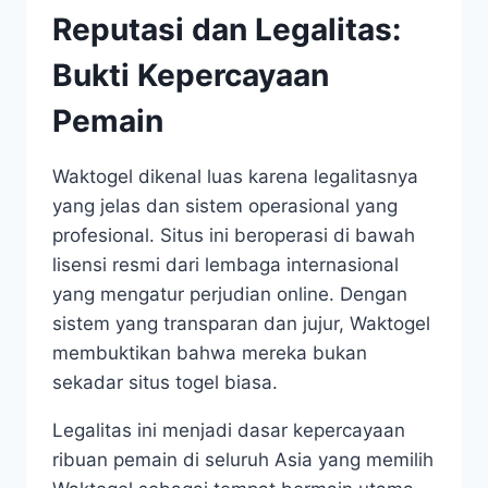
Reputasi dan Legalitas:
Bukti Kepercayaan
Pemain
Waktogel dikenal luas karena legalitasnya
yang jelas dan sistem operasional yang
profesional. Situs ini beroperasi di bawah
lisensi resmi dari lembaga internasional
yang mengatur perjudian online. Dengan
sistem yang transparan dan jujur, Waktogel
membuktikan bahwa mereka bukan
sekadar situs togel biasa.
Legalitas ini menjadi dasar kepercayaan
ribuan pemain di seluruh Asia yang memilih