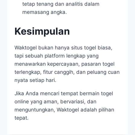
tetap tenang dan analitis dalam
memasang angka.
Kesimpulan
Waktogel bukan hanya situs togel biasa,
tapi sebuah platform lengkap yang
menawarkan kepercayaan, pasaran togel
terlengkap, fitur canggih, dan peluang cuan
nyata setiap hari.
Jika Anda mencari tempat bermain togel
online yang aman, bervariasi, dan
menguntungkan, Waktogel adalah pilihan
tepat.