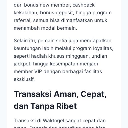
dari bonus new member, cashback
kekalahan, bonus deposit, hingga program
referral, semua bisa dimanfaatkan untuk
menambah modal bermain.
Selain itu, pemain setia juga mendapatkan
keuntungan lebih melalui program loyalitas,
seperti hadiah khusus mingguan, undian
jackpot, hingga kesempatan menjadi
member VIP dengan berbagai fasilitas
eksklusif.
Transaksi Aman, Cepat,
dan Tanpa Ribet
Transaksi di Waktogel sangat cepat dan