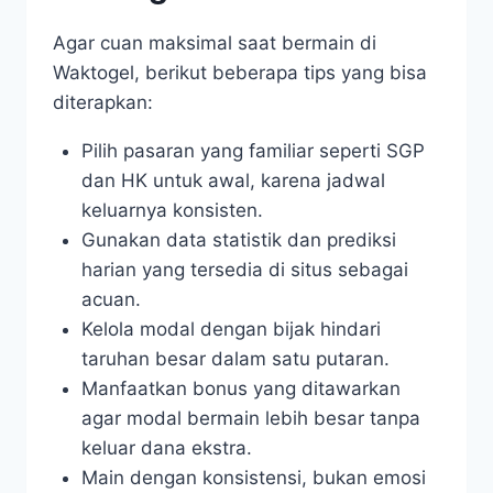
Agar cuan maksimal saat bermain di
Waktogel, berikut beberapa tips yang bisa
diterapkan:
Pilih pasaran yang familiar seperti SGP
dan HK untuk awal, karena jadwal
keluarnya konsisten.
Gunakan data statistik dan prediksi
harian yang tersedia di situs sebagai
acuan.
Kelola modal dengan bijak hindari
taruhan besar dalam satu putaran.
Manfaatkan bonus yang ditawarkan
agar modal bermain lebih besar tanpa
keluar dana ekstra.
Main dengan konsistensi, bukan emosi