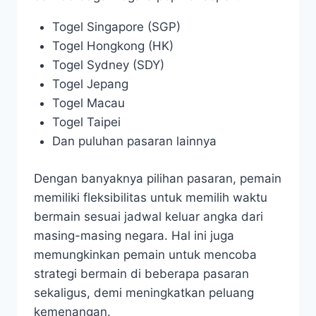
Togel Singapore (SGP)
Togel Hongkong (HK)
Togel Sydney (SDY)
Togel Jepang
Togel Macau
Togel Taipei
Dan puluhan pasaran lainnya
Dengan banyaknya pilihan pasaran, pemain
memiliki fleksibilitas untuk memilih waktu
bermain sesuai jadwal keluar angka dari
masing-masing negara. Hal ini juga
memungkinkan pemain untuk mencoba
strategi bermain di beberapa pasaran
sekaligus, demi meningkatkan peluang
kemenangan.