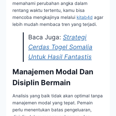
memahami perubahan angka dalam
rentang waktu tertentu, kamu bisa
mencoba mengkajinya melalui
kitab4d
agar
lebih mudah membaca tren yang terjadi.
Baca Juga:
Strategi
Cerdas Togel Somalia
Untuk Hasil Fantastis
Manajemen Modal Dan
Disiplin Bermain
Analisis yang baik tidak akan optimal tanpa
manajemen modal yang tepat. Pemain
perlu menentukan batas pengeluaran,