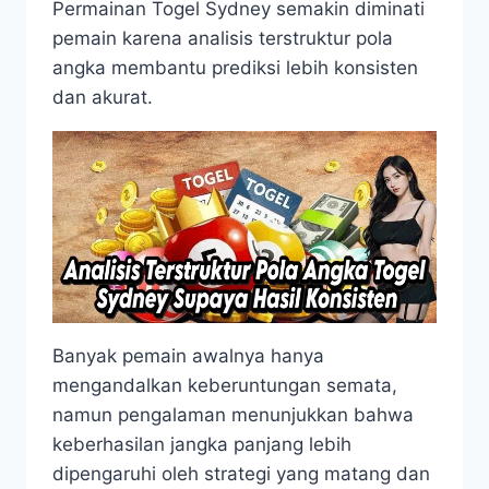
Permainan Togel Sydney semakin diminati
pemain karena analisis terstruktur pola
angka membantu prediksi lebih konsisten
dan akurat.
Banyak pemain awalnya hanya
mengandalkan keberuntungan semata,
namun pengalaman menunjukkan bahwa
keberhasilan jangka panjang lebih
dipengaruhi oleh strategi yang matang dan