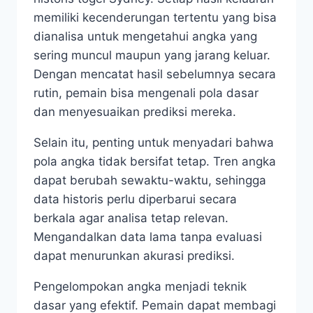
memiliki kecenderungan tertentu yang bisa
dianalisa untuk mengetahui angka yang
sering muncul maupun yang jarang keluar.
Dengan mencatat hasil sebelumnya secara
rutin, pemain bisa mengenali pola dasar
dan menyesuaikan prediksi mereka.
Selain itu, penting untuk menyadari bahwa
pola angka tidak bersifat tetap. Tren angka
dapat berubah sewaktu-waktu, sehingga
data historis perlu diperbarui secara
berkala agar analisa tetap relevan.
Mengandalkan data lama tanpa evaluasi
dapat menurunkan akurasi prediksi.
Pengelompokan angka menjadi teknik
dasar yang efektif. Pemain dapat membagi