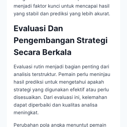
menjadi faktor kunci untuk mencapai hasil
yang stabil dan prediksi yang lebih akurat.
Evaluasi Dan
Pengembangan Strategi
Secara Berkala
Evaluasi rutin menjadi bagian penting dari
analisis terstruktur. Pemain perlu meninjau
hasil prediksi untuk mengetahui apakah
strategi yang digunakan efektif atau perlu
disesuaikan. Dari evaluasi ini, kelemahan
dapat diperbaiki dan kualitas analisa
meningkat.
Perubahan pola angka menuntut pemain