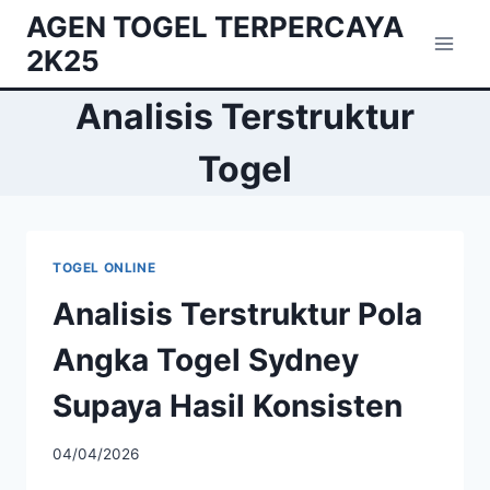
Skip
AGEN TOGEL TERPERCAYA
to
2K25
content
Analisis Terstruktur
Togel
TOGEL ONLINE
Analisis Terstruktur Pola
Angka Togel Sydney
Supaya Hasil Konsisten
04/04/2026