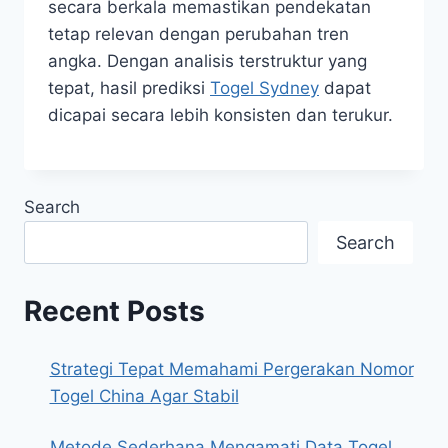
secara berkala memastikan pendekatan
tetap relevan dengan perubahan tren
angka. Dengan analisis terstruktur yang
tepat, hasil prediksi
Togel Sydney
dapat
dicapai secara lebih konsisten dan terukur.
Search
Search
Recent Posts
Strategi Tepat Memahami Pergerakan Nomor
Togel China Agar Stabil
Metode Sederhana Mengamati Data Togel