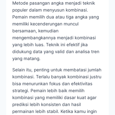
Metode pasangan angka menjadi teknik
populer dalam menyusun kombinasi.
Pemain memilih dua atau tiga angka yang
memiliki kecenderungan muncul
bersamaan, kemudian
mengembangkannya menjadi kombinasi
yang lebih luas. Teknik ini efektif jika
didukung data yang valid dan analisa tren
yang matang.
Selain itu, penting untuk membatasi jumlah
kombinasi. Terlalu banyak kombinasi justru
bisa menurunkan fokus dan efektivitas
strategi. Pemain lebih baik memilih
kombinasi yang memiliki dasar kuat agar
prediksi lebih konsisten dan hasil
permainan lebih stabil. Ketika kamu ingin