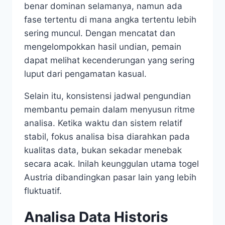
benar dominan selamanya, namun ada
fase tertentu di mana angka tertentu lebih
sering muncul. Dengan mencatat dan
mengelompokkan hasil undian, pemain
dapat melihat kecenderungan yang sering
luput dari pengamatan kasual.
Selain itu, konsistensi jadwal pengundian
membantu pemain dalam menyusun ritme
analisa. Ketika waktu dan sistem relatif
stabil, fokus analisa bisa diarahkan pada
kualitas data, bukan sekadar menebak
secara acak. Inilah keunggulan utama togel
Austria dibandingkan pasar lain yang lebih
fluktuatif.
Analisa Data Historis