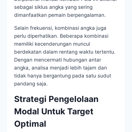
sebagai siklus angka yang sering
dimanfaatkan pemain berpengalaman.
Selain frekuensi, kombinasi angka juga
perlu diperhatikan. Beberapa kombinasi
memiliki kecenderungan muncul
berdekatan dalam rentang waktu tertentu.
Dengan mencermati hubungan antar
angka, analisa menjadi lebih tajam dan
tidak hanya bergantung pada satu sudut
pandang saja.
Strategi Pengelolaan
Modal Untuk Target
Optimal