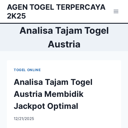
Skip
AGEN TOGEL TERPERCAYA
to
2K25
content
Analisa Tajam Togel
Austria
TOGEL ONLINE
Analisa Tajam Togel
Austria Membidik
Jackpot Optimal
12/21/2025