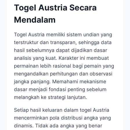
Togel Austria Secara
Mendalam
Togel Austria memiliki sistem undian yang
terstruktur dan transparan, sehingga data
hasil sebelumnya dapat dijadikan dasar
analisis yang kuat. Karakter ini membuat
permainan lebih rasional bagi pemain yang
mengandalkan perhitungan dan observasi
jangka panjang. Memahami mekanisme
dasar menjadi fondasi penting sebelum
melangkah ke strategi lanjutan.
Setiap hasil keluaran dalam togel Austria
mencerminkan pola distribusi angka yang
dinamis. Tidak ada angka yang benar