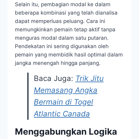
Selain itu, pembagian modal ke dalam
beberapa kombinasi yang telah dianalisa
dapat memperluas peluang. Cara ini
memungkinkan pemain tetap aktif tanpa
menguras modal dalam satu putaran.
Pendekatan ini sering digunakan oleh
pemain yang membidik hasil optimal dalam
jangka menengah hingga panjang.
Baca Juga:
Trik Jitu
Memasang Angka
Bermain di Togel
Atlantic Canada
Menggabungkan Logika