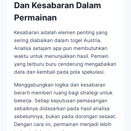
Dan Kesabaran Dalam
Permainan
Kesabaran adalah elemen penting yang
sering diabaikan dalam togel Austria.
Analisa setajam apa pun membutuhkan
waktu untuk menunjukkan hasil. Pemain
yang terburu buru cenderung mengabaikan
data dan kembali pada pola spekulasi.
Menggabungkan logika dan kesabaran
berarti memberi ruang bagi strategi untuk
bekerja. Setiap keputusan pemasangan
sebaiknya didasarkan pada hasil analisa
sebelumnya, bukan pada dorongan sesaat.
Dengan cara ini, permainan menjadi lebih