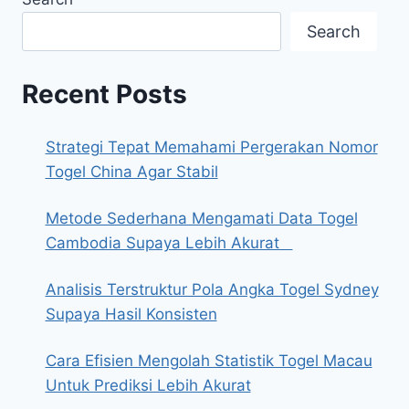
Search
Recent Posts
Strategi Tepat Memahami Pergerakan Nomor
Togel China Agar Stabil
Metode Sederhana Mengamati Data Togel
Cambodia Supaya Lebih Akurat
Analisis Terstruktur Pola Angka Togel Sydney
Supaya Hasil Konsisten
Cara Efisien Mengolah Statistik Togel Macau
Untuk Prediksi Lebih Akurat