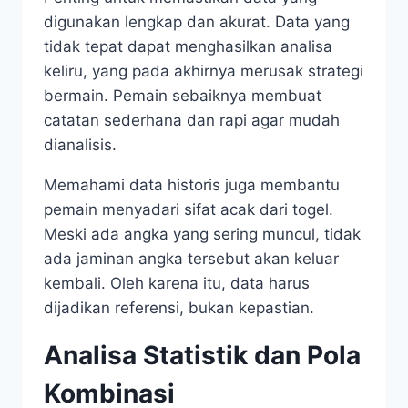
digunakan lengkap dan akurat. Data yang
tidak tepat dapat menghasilkan analisa
keliru, yang pada akhirnya merusak strategi
bermain. Pemain sebaiknya membuat
catatan sederhana dan rapi agar mudah
dianalisis.
Memahami data historis juga membantu
pemain menyadari sifat acak dari togel.
Meski ada angka yang sering muncul, tidak
ada jaminan angka tersebut akan keluar
kembali. Oleh karena itu, data harus
dijadikan referensi, bukan kepastian.
Analisa Statistik dan Pola
Kombinasi